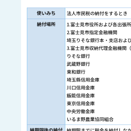
使いみち
法人市民税の納付をするとき
納付場所
1.富士見市役所および各出張所(
2.富士見市指定金融機関
埼玉りそな銀行本・支店およ
3.富士見市収納代理金融機関
りそな銀行
武蔵野銀行
東和銀行
埼玉縣信用金庫
川口信用金庫
飯能信用金庫
東京信用金庫
中央労働金庫
いるま野農業協同組合
納期限後の納付
納期限までに税金を納付しな