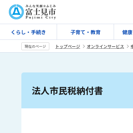
こ
の
ペ
ー
くらし・手続き
子育て・教育
健康
ジ
の
トップページ
オンラインサービス
現在のページ
先
頭
で
す
本
文
法人市民税納付書
こ
こ
か
ら