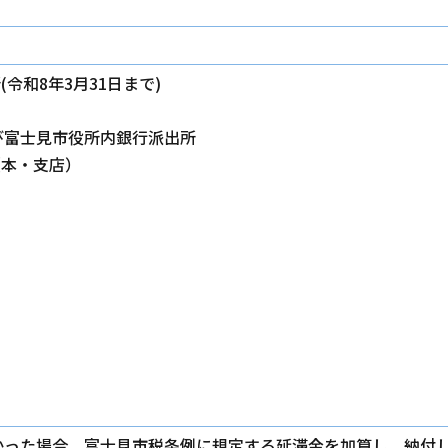
令和8年3月31日まで)
び富士見市役所内銀行派出所
（本・支店）
かった場合、富士見市税条例に規定する延滞金を加算し、納付