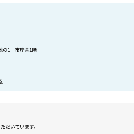
番地の1 市庁舎1階
る
いただいています。