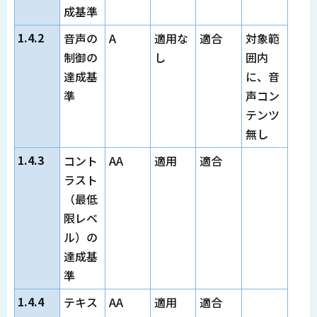
成基準
1.4.2
音声の
A
適用な
適合
対象範
制御の
し
囲内
達成基
に、音
準
声コン
テンツ
無し
1.4.3
コント
AA
適用
適合
ラスト
（最低
限レベ
ル）の
達成基
準
1.4.4
テキス
AA
適用
適合