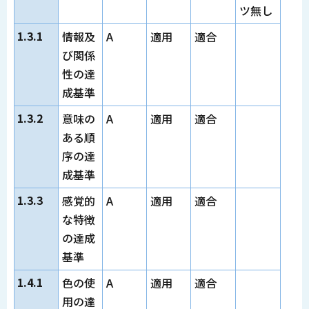
ツ無し
1.3.1
情報及
A
適用
適合
び関係
性の達
成基準
1.3.2
意味の
A
適用
適合
ある順
序の達
成基準
1.3.3
感覚的
A
適用
適合
な特徴
の達成
基準
1.4.1
色の使
A
適用
適合
用の達