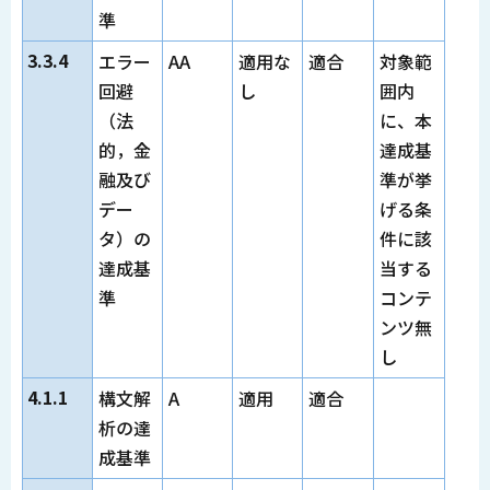
準
3.3.4
エラー
AA
適用な
適合
対象範
回避
し
囲内
（法
に、本
的，金
達成基
融及び
準が挙
デー
げる条
タ）の
件に該
達成基
当する
準
コンテ
ンツ無
し
4.1.1
構文解
A
適用
適合
析の達
成基準