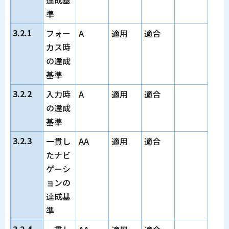
達成基
準
3.2.1
フォー
A
適用
適合
カス時
の達成
基準
3.2.2
入力時
A
適用
適合
の達成
基準
3.2.3
一貫し
AA
適用
適合
たナビ
ゲーシ
ョンの
達成基
準