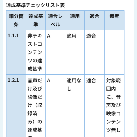
達成基準チェックリスト表
細分箇
達成基
適合レ
適用
適合
備考
条
準
ベル
1.1.1
非テキ
A
適用
適合
ストコ
ンテン
ツの達
成基準
1.2.1
音声だ
A
適用な
適合
対象範
け及び
し
囲内
映像だ
に、音
け（収
声及び
録済
映像コ
み）の
ンテン
達成基
ツ無し