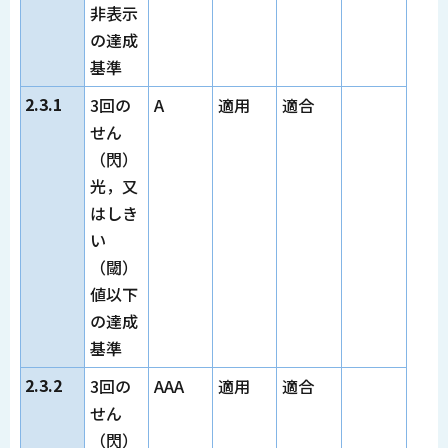
非表示
の達成
基準
2.3.1
3回の
A
適用
適合
せん
（閃）
光，又
はしき
い
（閾）
値以下
の達成
基準
2.3.2
3回の
AAA
適用
適合
せん
（閃）