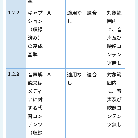
準
1.2.2
キャプ
A
適用な
適合
対象範
ション
し
囲内
（収録
に、音
済み）
声及び
の達成
映像コ
基準
ンテン
ツ無し
1.2.3
音声解
A
適用な
適合
対象範
説又は
し
囲内
メディ
に、音
アに対
声及び
する代
映像コ
替コン
ンテン
テンツ
ツ無し
（収録