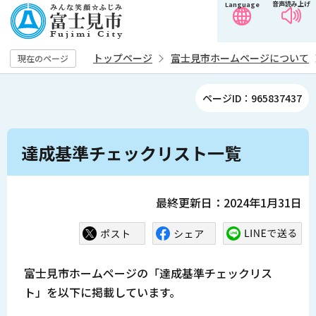
音声読み上げ
Language
こ
の
ペ
トップページ
富士見市ホームページについて
現在のページ
ー
ジ
ページID：965837437
の
先
本
頭
達成基準チェックリスト一覧
文
で
こ
す
こ
最終更新日：2024年1月31日
か
ら
富士見市ホームページの「達成基準チェックリス
ト」を以下に掲載しています。