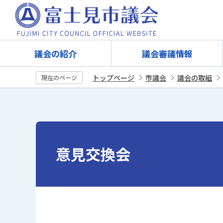
こ
の
ペ
ー
議会の紹介
議会審議情報
ジ
の
トップページ
市議会
議会の取組
現在のページ
先
本
頭
文
で
こ
す
こ
意見交換会
か
ら