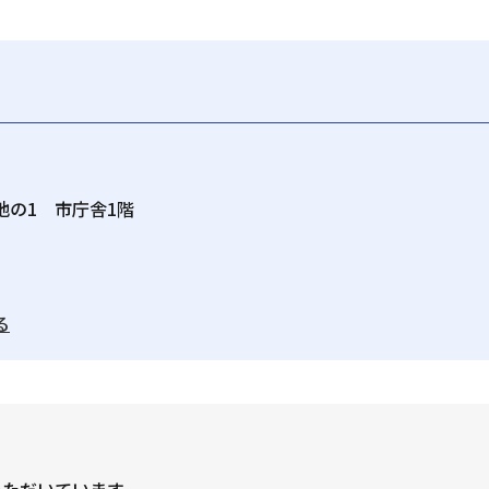
番地の1 市庁舎1階
る
いただいています。