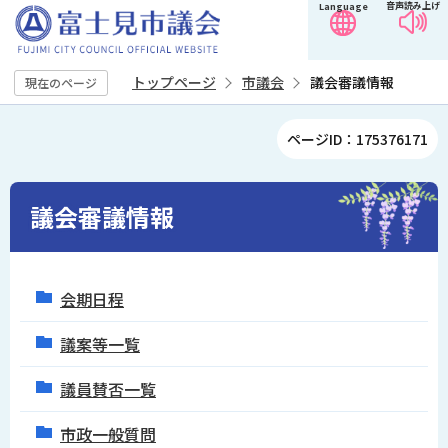
音声読み上げ
Language
こ
の
ペ
トップページ
市議会
議会審議情報
現在のページ
ー
ジ
本
ページID：175376171
の
文
先
こ
頭
こ
議会審議情報
で
か
す
ら
会期日程
議案等一覧
議員賛否一覧
市政一般質問