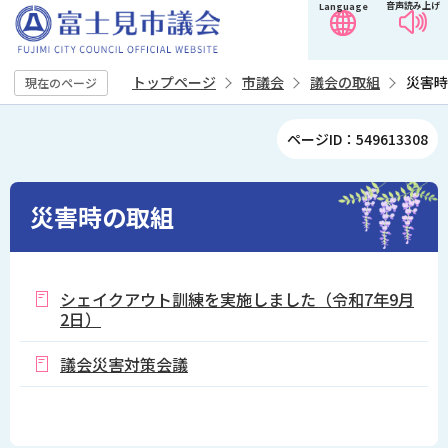
音声読み上げ
Language
こ
の
ペ
トップページ
市議会
議会の取組
災害時
現在のページ
ー
ジ
本
ページID：549613308
の
文
先
こ
頭
こ
災害時の取組
で
か
す
ら
シェイクアウト訓練を実施しました（令和7年9月
2日）
議会災害対策会議