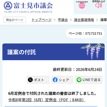
音声読み上げ
Language
こ
の
ペ
トップページ
市議会
議会審議情報
議案
現在のページ
ー
ジ
本
ページID：371721731
の
文
先
こ
頭
こ
議案の付託
で
か
す
ら
最終更新日：2026年6月24日
6月定例会で付託された議案の審査は終了しました。
令和8年第2回（6月）定例会（PDF：84KB）