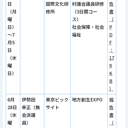
日
国際文化研
村議会議員研修
告
（月
修所
（3日間コー
書
曜
ス）
（
日）
社会保障・社会
P
～7
福祉
D
月5
F
日
：
（水
17
曜
9
日）
K
B
）
6月
伊勢田
東京ビック
地方創生EXPO
報
28日
幸正（無
サイト
告
（水
会派議
書
曜
員）
（