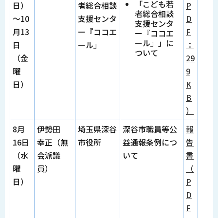
「こども若
日）
者総合相談
P
者総合相談
～10
支援センタ
D
支援センタ
月13
ー『ココエ
F
ー『ココエ
ール』」に
日
ール』
：
ついて
（金
29
曜
9
日）
K
B
）
8月
伊勢田
埼玉県深谷
深谷市職員等公
報
16日
幸正（無
市役所
益通報条例につ
告
（水
会派議
いて
書
曜
員）
（
日）
P
D
F