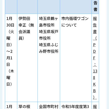
告
書
1月
伊勢田
埼玉県鶴ヶ
市内循環ワゴン
報
30日
幸正（無
島市役所
について
告
（火
会派議
埼玉県坂戸
書
曜
員）
市役所
（
日）
埼玉県ふじ
P
～2
み野市役所
D
月1
F
日
：
（木
13
曜
8
日）
K
B
）
1月
草の根
全国市町村
令和5年度度第3
報