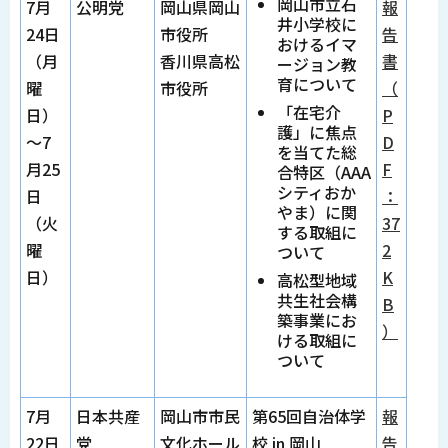
岡山市立石
7月
公明党
岡山県岡山
報
井小学校に
24日
市役所
告
おけるイマ
（月
香川県高松
書
ージョン教
育について
曜
市役所
（
「在宅介
日）
P
護」に焦点
～7
D
を当てた総
月25
F
合特区（AAA
シティおか
日
：
やま）に関
（火
37
する取組に
曜
2
ついて
日）
K
高松型地域
共生社会構
B
築事業にお
）
ける取組に
ついて
7月
日本共産
岡山市市民
第65回自治体学
報
22日
党
文化ホール
校 in 岡山
告