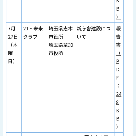
K
B
）
7月
21・未来
埼玉県志木
新庁舎建設につ
報
27日
クラブ
市役所
いて
告
（木
埼玉県草加
書
曜
市役所
（
日）
P
D
F
：
24
8
K
B
）