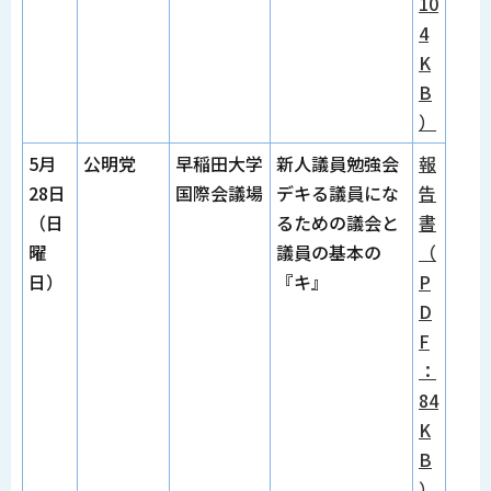
10
4
K
B
）
5月
公明党
早稲田大学
新人議員勉強会
報
28日
国際会議場
デキる議員にな
告
（日
るための議会と
書
曜
議員の基本の
（
日）
『キ』
P
D
F
：
84
K
B
）