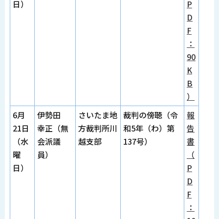
日）
P
D
F
：
90
K
B
）
6月
伊勢田
さいたま地
裁判の傍聴（令
報
21日
幸正（無
方裁判所川
和5年（わ）第
告
（水
会派議
越支部
137号）
書
曜
員）
（
日）
P
D
F
：