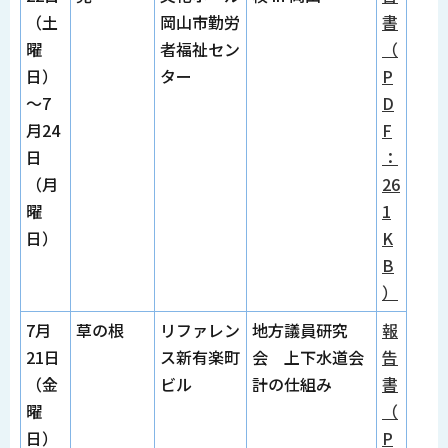
（土
岡山市勤労
書
曜
者福祉セン
（
日）
ター
P
～7
D
月24
F
日
：
（月
26
曜
1
日）
K
B
）
7月
草の根
リファレン
地方議員研究
報
21日
ス新有楽町
会 上下水道会
告
（金
ビル
計の仕組み
書
曜
（
日）
P