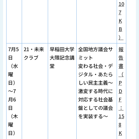
10
7
K
B
）
7月5
21・未来
早稲田大学
全国地方議会サ
報
日
クラブ
大隈記念講
ミット
告
（水
堂
変わる社会・デ
書
曜
ジタル・あたら
（
日）
しい民主主義～
P
～7
激変する時代に
D
月6
対応する社会基
F
日
盤としての議会
：
（木
を実装する～
15
曜
8
日）
K