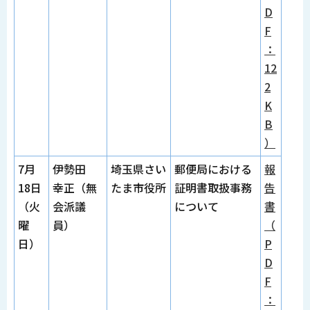
D
F
：
12
2
K
B
）
7月
伊勢田
埼玉県さい
郵便局における
報
18日
幸正（無
たま市役所
証明書取扱事務
告
（火
会派議
について
書
曜
員）
（
日）
P
D
F
：