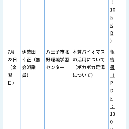
：
10
5
K
B
）
7月
伊勢田
八王子市北
木質バイオマス
報
28日
幸正（無
野環境学習
の活用について
告
（金
会派議
センター
（ポカポカ足湯
書
曜
員）
について）
（
日）
P
D
F
：
13
0