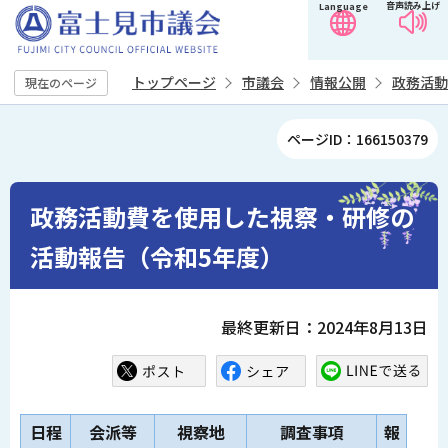
音声読み上げ
Language
こ
の
ペ
トップページ
市議会
情報公開
政務活動
現在のページ
ー
ジ
本
ページID：166150379
の
文
先
こ
頭
こ
政務活動費を使用した視察・研修の
で
か
活動報告（令和5年度）
す
ら
最終更新日：2024年8月13日
日程
会派等
視察地
調査事項
報