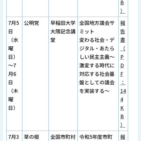
B
）
7月5
公明党
早稲田大学
全国地方議会サ
報
日
大隈記念講
ミット
告
（水
堂
変わる社会・デ
書
曜
ジタル・あたら
（
日）
しい民主主義～
P
～7
激変する時代に
D
月6
対応する社会基
F
日
盤としての議会
：
（木
を実装する～
14
曜
4
日）
K
B
）
7月3
草の根
全国市町村
令和5年度市町
報