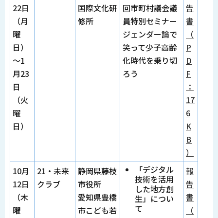
22日
国際文化研
回市町村議会議
告
（月
修所
員特別セミナー
書
曜
ジェンダー論で
（
日）
笑って少子高齢
P
～1
化時代を乗り切
D
月23
ろう
F
日
：
（火
17
曜
6
日）
K
B
）
「デジタル
10月
21・未来
静岡県藤枝
報
技術を活用
12日
クラブ
市役所
告
した地方創
（木
愛知県豊橋
書
生」につい
て
曜
市こども若
（