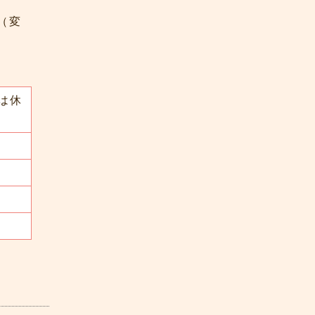
（変
は休