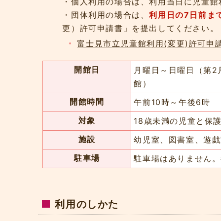
・個人利用の場合は、利用当日に児童館
・団体利用の場合は、
利用日の7日前ま
更）許可申請書」を提出してください。
富士見市立児童館利用(変更)許可申請
開館日
月曜日～日曜日（第2
館）
開館時間
午前10時～午後6時
対象
18歳未満の児童と保
施設
幼児室、図書室、遊戯
駐車場
駐車場はありません。
利用のしかた