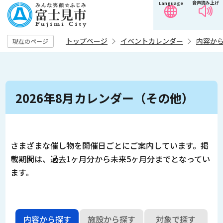
音声読み上げ
Language
こ
の
ペ
トップページ
イベントカレンダー
内容か
現在のページ
ー
本
ジ
文
の
こ
先
2026年8月カレンダー（その他）
こ
頭
か
で
ら
す
さまざまな催し物を開催日ごとにご案内しています。掲
載期間は、過去1ヶ月分から未来5ヶ月分までとなってい
ます。
内容から探す
施設から探す
対象で探す